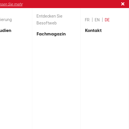
esen Sie mehr
Entdecken Sie
ierung
FR
EN
DE
Besoftweb
tudien
Kontakt
Fachmagazin