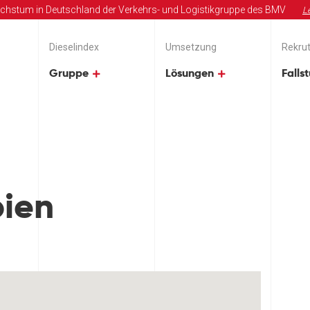
chstum in Deutschland der Verkehrs- und Logistikgruppe des BMV
L
Dieselindex
Umsetzung
Rekrut
Gruppe
Lösungen
Falls
ien