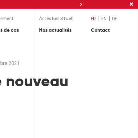
nces
tement
Accès Besoftweb
FR
EN
DE
s de cas
Nos actualités
Contact
mbre 2021
e nouveau
n