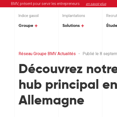
r localement, impacter globalement
Lire notre rapport RSE 2025-2026
BMV, présent pour servir les entrepreneurs
Toutes les actions RSE de nos age
Rapport RSE Groupe BMV
en savoir plus
Indice gasoil
Implantations
Recru
Groupe
Solutions
Étude
Réseau
Groupe BMV
Actualités
-
Publié le 8 septe
Découvrez notr
hub principal e
Allemagne