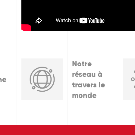
Notre
réseau à
he
travers le
monde