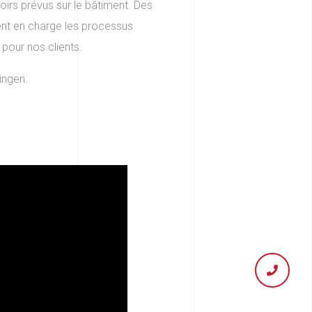
oirs prévus sur le bâtiment. Des
ent en charge les processus
 pour nos clients.
ingen.