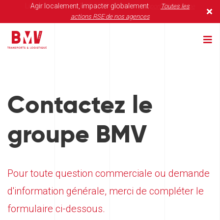
Lire notre rapport RSE 2025-2026
Agir localement, impacter globalement
Rapport RSE Groupe
Toutes les
BMV, présent pour servir les entrepreneurs
en savoir plus
actions RSE de nos agences
BMV
Contactez le
groupe BMV
Pour toute question commerciale ou demande
d'information générale, merci de compléter le
formulaire ci-dessous.