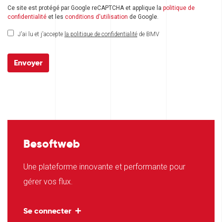
Ce site est protégé par Google reCAPTCHA et applique la
politique de
confidentialité
et les
conditions d'utilisation
de Google.
J'ai lu et j'accepte
la politique de confidentialité
de BMV
Envoyer
Besoftweb
Une plateforme innovante et performante pour
gérer vos flux.
Se connecter