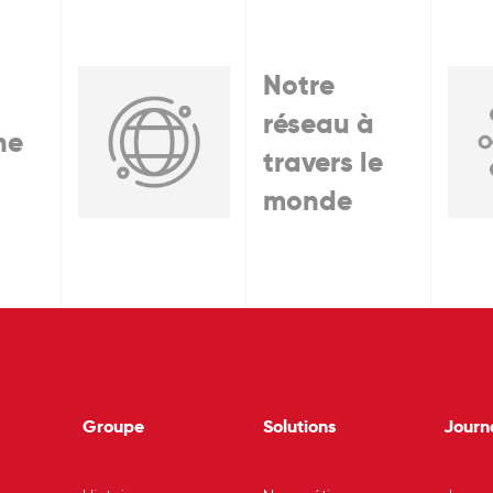
Notre
réseau à
he
travers le
monde
Groupe
Solutions
Journ