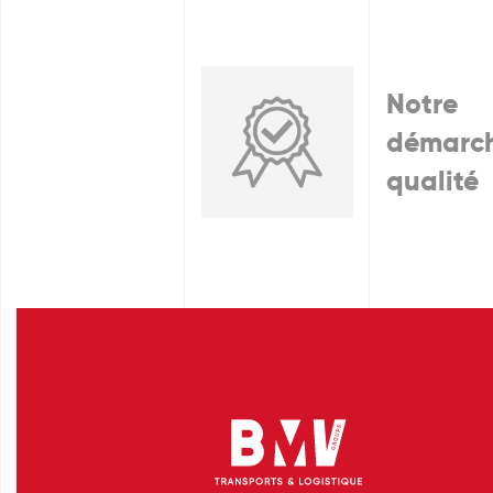
Notre
démarc
qualité