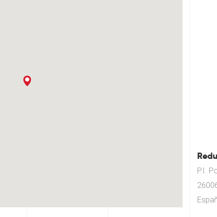
Redu
P.I. P
26006
Espa