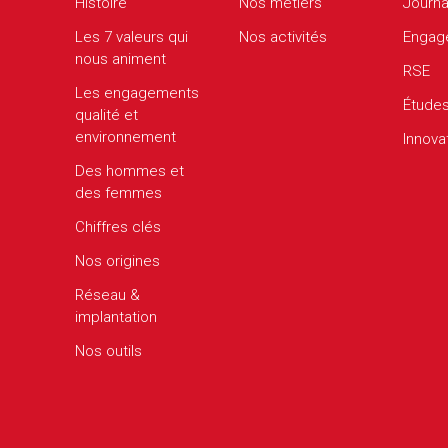
Histoire
Nos métiers
Journa
Les 7 valeurs qui
Nos activités
Engag
nous animent
RSE
Les engagements
Étude
qualité et
environnement
Innova
Des hommes et
des femmes
Chiffres clés
Nos origines
Réseau &
implantation
Nos outils