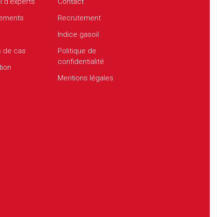
l d’experts
Contact
ements
Recrutement
Indice gasoil
s de cas
Politique de
confidentialité
tion
Mentions légales