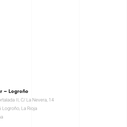
r – Logroño
ortalada II, C/ La Nevera, 14
 Logroño, La Rioja
ña