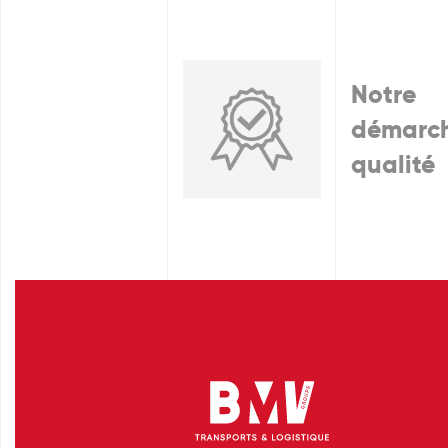
Notre
démarc
qualité