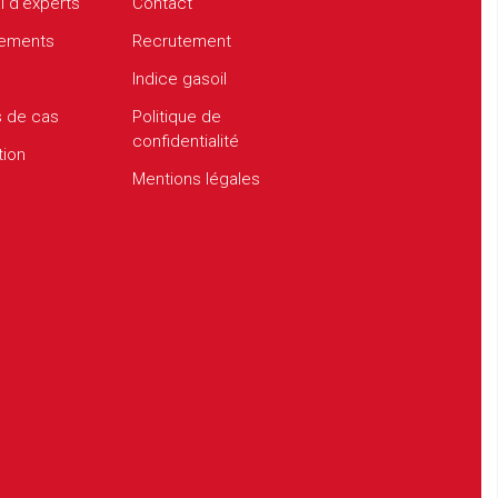
l d’experts
Contact
ements
Recrutement
Indice gasoil
s de cas
Politique de
confidentialité
tion
Mentions légales