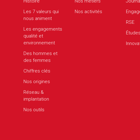
Histoire
Nos métiers
Journa
Les 7 valeurs qui
Nos activités
Engag
nous animent
RSE
Les engagements
Étude
qualité et
environnement
Innova
Des hommes et
des femmes
Chiffres clés
Nos origines
Réseau &
implantation
Nos outils