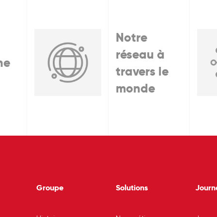
Notre
réseau à
he
travers le
monde
Groupe
Solutions
Journ