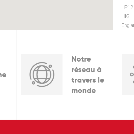
HP12
HIGH
Engla
Notre
réseau à
he
travers le
monde