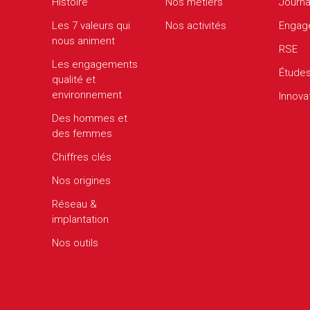
Histoire
Nos métiers
Journa
Les 7 valeurs qui
Nos activités
Engag
nous animent
RSE
Les engagements
Étude
qualité et
environnement
Innova
Des hommes et
des femmes
Chiffres clés
Nos origines
Réseau &
implantation
Nos outils