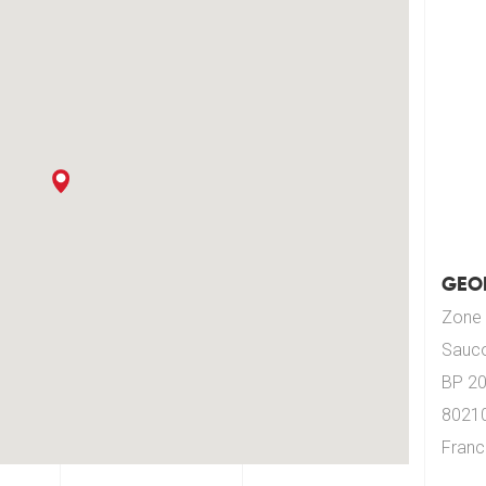
GEOD
Zone 
Sauco
BP 2
80210
Franc