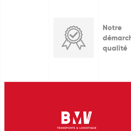
Notre
démarc
qualité