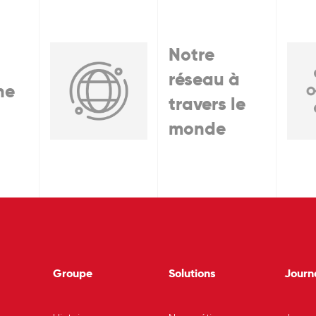
Notre
réseau à
he
travers le
monde
Groupe
Solutions
Journ