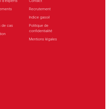
l d’experts
Contact
ements
Recrutement
Indice gasoil
s de cas
Politique de
confidentialité
tion
Mentions légales