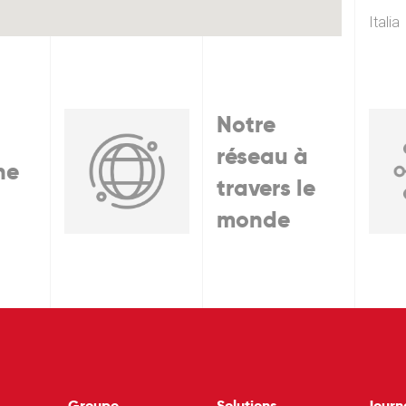
Italia
Notre
réseau à
he
travers le
monde
Groupe
Solutions
Journ