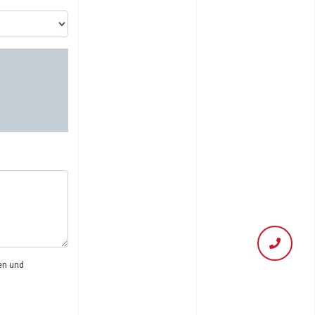
en
und