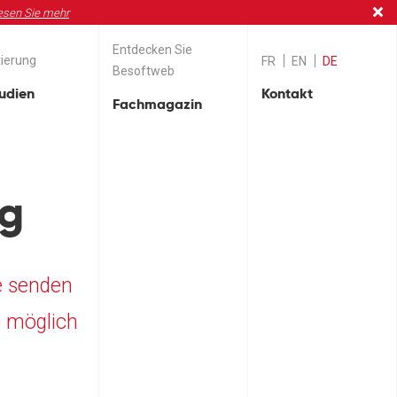
esen Sie mehr
Entdecken Sie
ierung
FR
EN
DE
Besoftweb
tudien
Kontakt
Fachmagazin
g
e senden
e möglich