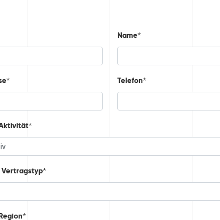
Name
*
se
Telefon
*
*
ktivität
*
Vertragstyp
*
Region
*