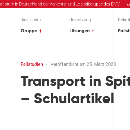
chstum in Deutschland der Verkehrs- und Logistikgruppe des BMV
L
Dieselindex
Umsetzung
Rekrut
Gruppe
Lösungen
Falls
Fallstudien
-
Veröffentlicht am 25. März 2020
Transport in Spi
– Schulartikel