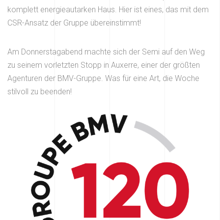
komplett energieautarken Haus. Hier ist eines, das mit dem
CSR-Ansatz der Gruppe übereinstimmt!
Am Donnerstagabend machte sich der Semi auf den Weg
zu seinem vorletzten Stopp in Auxerre, einer der größten
Agenturen der BMV-Gruppe. Was für eine Art, die Woche
stilvoll zu beenden!