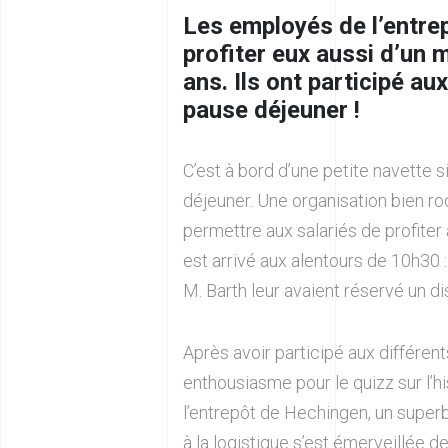
Les employés de l’entre
profiter eux aussi d’un
ans. Ils ont participé au
pause déjeuner !
C’est à bord d’une petite navette 
déjeuner. Une organisation bien r
permettre aux salariés de profit
est arrivé aux alentours de 10h30 
M. Barth leur avaient réservé un d
Après avoir participé aux différe
enthousiasme pour le quizz sur l’hi
l’entrepôt de Hechingen, un super
à la logistique s’est émerveillée de