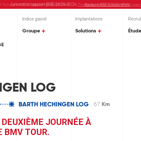
r localement, impacter globalement
Lire notre rapport RSE 2025-2026
BMV, présent pour servir les entrepreneurs
Toutes les actions RSE de nos age
Rapport RSE Groupe BMV
en savoir plus
Indice gasoil
Implantations
Recru
Groupe
Solutions
Étude
GE
NGEN LOG
BARTH HECHINGEN LOG
Km
67
A DEUXIÈME JOURNÉE À
E BMV TOUR.