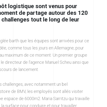
pôt logistique sont venus pour
 moment de partage autour des 120
x challenges tout le long de leur
siglée barth que les équipes sont arrivées pour ce
odée, comme tous les jours en Allemagne, pour
er au maximum de ce moment. Un premier groupe
: le directeur de l’agence Manuel Scheu ainsi que
iscours de lancement.
nts challenges, avec notamment un bel
stoire de BMV, les employés sont allés visiter
be espace de 6000m2. Maria Sarritzu qui travaille
 la surface pour conduire et pour travailler.