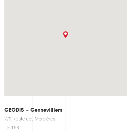
GEODIS – Gennevilliers
7/9 Route des Mercières
CE 168